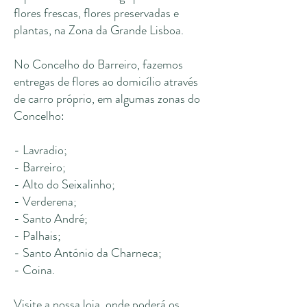
flores frescas, flores preservadas e
plantas, na Zona da Grande Lisboa.
No Concelho do Barreiro, fazemos
entregas de flores ao domicílio através
de carro próprio, em algumas zonas do
Concelho:
- Lavradio;
- Barreiro;
- Alto do Seixalinho;
- Verderena;
- Santo André;
- Palhais;
- Santo António da Charneca;
- Coina.
Visite a nossa
loja
, onde poderá os