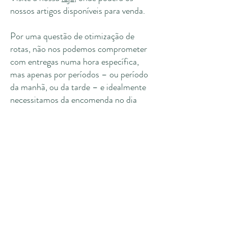
nossos artigos disponíveis para venda.
Por uma questão de otimização de
rotas, não nos podemos comprometer
com entregas numa hora específica,
mas apenas por períodos – ou período
da manhã, ou da tarde – e idealmente
necessitamos da encomenda no dia
anterior ao dia pretendido para a
entrega.
INTO BLOOM
FLORAL DESIGN & EVENTS
HELLO@INTOBLOOMFLORIST.COM | (+351)919360628*
*custo de chamada para rede móvel nacional