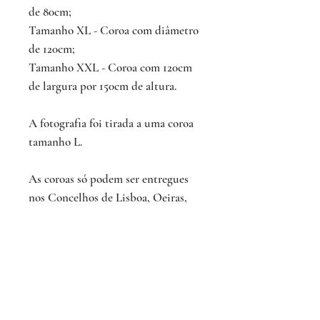
de 80cm;
Tamanho XL - Coroa com diâmetro
de 120cm;
Tamanho XXL - Coroa com 120cm
de largura por 150cm de altura.
A fotografia foi tirada a uma coroa
tamanho L.
As coroas só podem ser entregues
nos Concelhos de Lisboa, Oeiras,
Amadora, Odivelas, Loures,
Almada, Seixal, Barreiro, Montijo,
Moita, Palmela e Setúbal.
Ainda não há avaliações