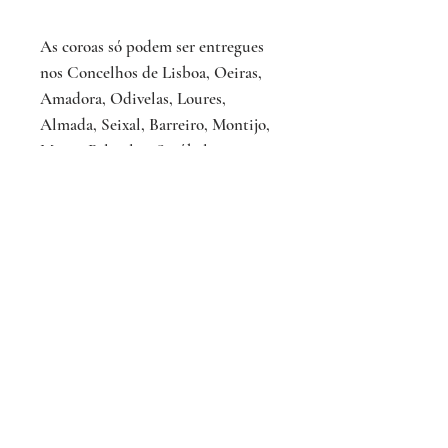
As coroas só podem ser entregues
nos Concelhos de Lisboa, Oeiras,
Amadora, Odivelas, Loures,
Almada, Seixal, Barreiro, Montijo,
Moita, Palmela e Setúbal.
Ainda não há avaliações
Compartilhe sua opinião. Seja o primeiro a
deixar uma avaliação.
Avaliar
INTO BLOOM
FLORAL DESIGN & EVENTS