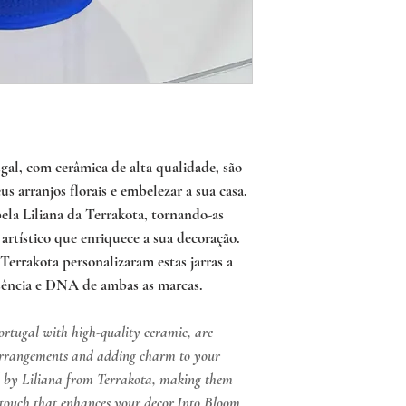
Into Bloom delivers fr
payment of an extra amo
availability through 91
When placed 24 hours i
the desired date, you m
is done within less than
ugal, com cerâmica de alta qualidade, são
us arranjos florais e embelezar a sua casa.
ela Liliana da Terrakota, tornando-as
artístico que enriquece a sua decoração.
errakota personalizaram estas jarras a
sência e DNA de ambas as marcas.
ortugal with high-quality ceramic, are
 arrangements and adding charm to your
ed by Liliana from Terrakota, making them
c touch that enhances your decor.Into Bloom,