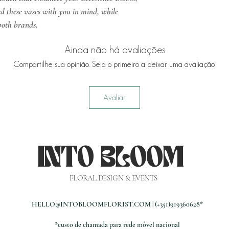
ed these vases with you in mind, while
both brands.
Ainda não há avaliações
Compartilhe sua opinião. Seja o primeiro a deixar uma avaliação.
Avaliar
INTO BLOOM
FLORAL DESIGN & EVENTS
HELLO@INTOBLOOMFLORIST.COM | (+351)919360628*
*custo de chamada para rede móvel nacional