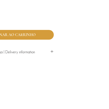
NAR AO CARRINHO
a | Delivery information
tregas ao domicílio de segunda-feira a
diante o pagamento de valor extra e
sponibilidade através do 919360628.
 24h de antecedência a encomenda
ata pretendida, deve entrar em
9360628 caso realizada com menos de