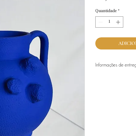
Quantidade
*
ADICIO
Informações de entreg
A Into Bloom realiza en
sábado. Ao domingo, me
após confirmação de di
Quando realizadas com
fica garantida para a d
contacto através do 91
24h.
-