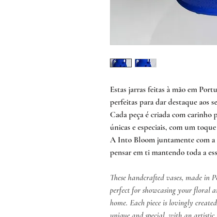
Estas jarras feitas à mão em Port
perfeitas para dar destaque aos se
Cada peça é criada com carinho p
únicas e especiais, com um toque 
A Into Bloom juntamente com a T
pensar em ti mantendo toda a es
These handcrafted vases, made in P
perfect for showcasing your floral
home. Each piece is lovingly creat
unique and special, with an artisti