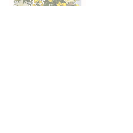
Bouquet Escolha do Florista -
TAMANHO ÁRVORE/L
Preço
27,50 €