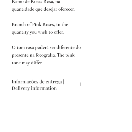
Ramo de Rosas Rosa, na
quantidade que desejar oferecer.
Branch of Pink Roses, in the
quantity you wish to offer.
O tom rosa poderá ser diferente do
presente na fotografia. The pink
tone may differ
Informações de entrega |
Delivery information
A Into Bloom realiza entregas ao domicílio
Devoluções e Reembolsos |
de segunda-feira a sábado. Realizamos
Refunds and Returns
entregas no próprio dia para encomendas
feitas até às 10h nos concelhos em que a
Por ser um produto perecível, não
entrega é realizada por estafeta:
efetuamos devoluções, nem reembolsos
Lisboa, Almada, Seixal, Oeiras, Amadora e