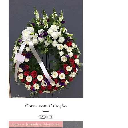
Coroa com Cabeção
Price
€220.00
Cores e Tamanhos Diferentes